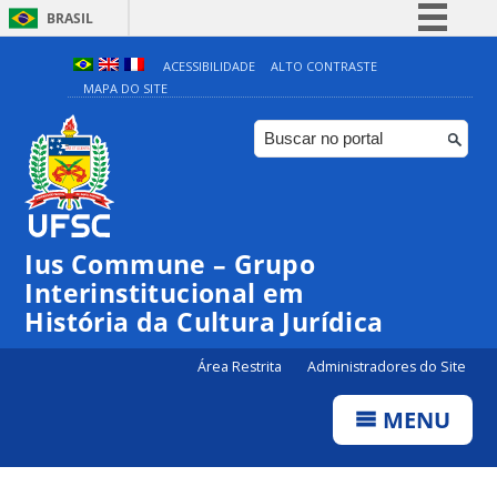
BRASIL
Simplifique!
ACESSIBILIDADE
ALTO CONTRASTE
MAPA DO SITE
Comunica BR
Participe
Acesso à informação
Legislação
Canais
Ius Commune – Grupo
Interinstitucional em
História da Cultura Jurídica
Área Restrita
Administradores do Site
MENU