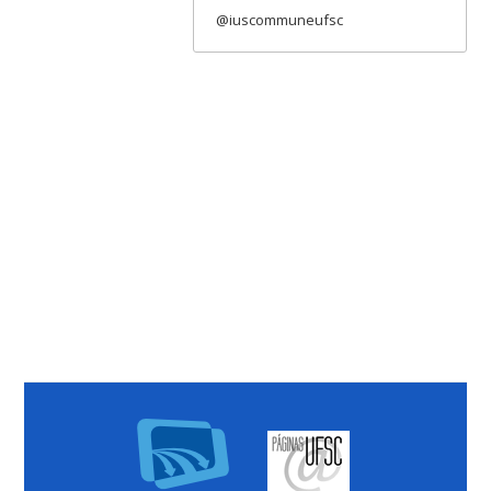
@iuscommuneufsc