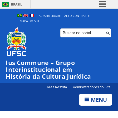
BRASIL
Simplifique!
ACESSIBILIDADE
ALTO CONTRASTE
MAPA DO SITE
Comunica BR
Participe
Acesso à informação
Legislação
Canais
Ius Commune – Grupo
Interinstitucional em
História da Cultura Jurídica
Área Restrita
Administradores do Site
MENU