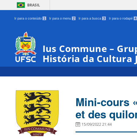
BRASIL
Ir para o conteúdo
1
Ir para o menu
2
Ir para a busca
3
Ir para o rodapé
4
Ius Commune – Grup
História da Cultura 
Mini-cours 
et des quil
15/09/2022 21:44