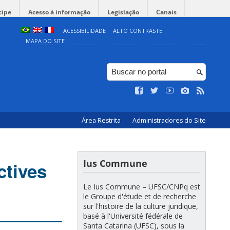
cipe
Acesso à informação
Legislação
Canais
ACESSIBILIDADE
ALTO CONTRASTE
MAPA DO SITE
Área Restrita
Administradores do Site
Ius Commune
ctives
Le Ius Commune – UFSC/CNPq est
le Groupe d'étude et de recherche
sur l'histoire de la culture juridique,
basé à l'Université fédérale de
Santa Catarina (UFSC), sous la