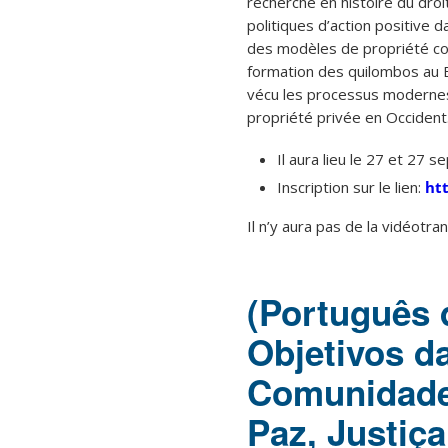
recherche en histoire du droi
politiques d’action positive 
des modèles de propriété coll
formation des quilombos au Br
vécu les processus modernes
propriété privée en Occident
Il aura lieu le 27 et 27
Inscription sur le lien:
htt
Il n’y aura pas de la vidéotra
(Português 
Objetivos d
Comunidade 
Paz, Justiç