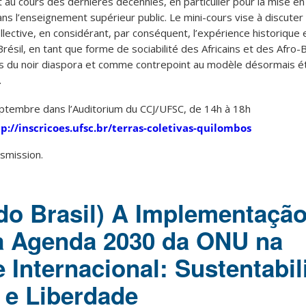
t au cours des dernières décennies, en particulier pour la mise e
dans l’enseignement supérieur public. Le mini-cours vise à discuter
ective, en considérant, par conséquent, l’expérience historique e
ésil, en tant que forme de sociabilité des Africains et des Afro-B
 du noir diaspora et comme contrepoint au modèle désormais éta
.
 septembre dans l’Auditorium du CCJ/UFSC, de 14h à 18h
p://inscricoes.ufsc.br/terras-coletivas-quilombos
nsmission.
do Brasil) A Implementação
a Agenda 2030 da ONU na
Internacional: Sustentabil
a e Liberdade