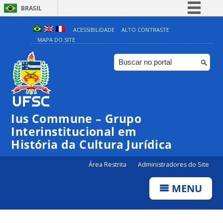
BRASIL
Simplifique!
ACESSIBILIDADE
ALTO CONTRASTE
MAPA DO SITE
Comunica BR
Participe
Acesso à informação
Legislação
Canais
Ius Commune – Grupo
Interinstitucional em
História da Cultura Jurídica
Área Restrita
Administradores do Site
MENU