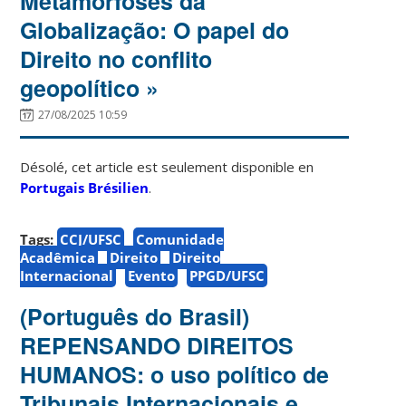
Metamorfoses da
Globalização: O papel do
Direito no conflito
geopolítico »
27/08/2025 10:59
Désolé, cet article est seulement disponible en
Portugais Brésilien
.
Tags:
CCJ/UFSC
Comunidade
Acadêmica
Direito
Direito
Internacional
Evento
PPGD/UFSC
(Português do Brasil)
REPENSANDO DIREITOS
HUMANOS: o uso político de
Tribunais Internacionais e