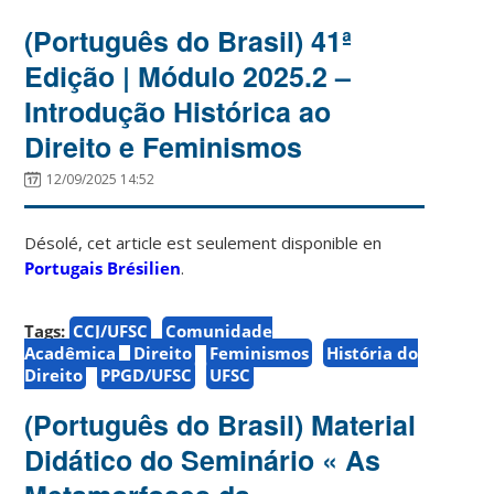
(Português do Brasil) 41ª
Edição | Módulo 2025.2 –
Introdução Histórica ao
Direito e Feminismos
12/09/2025 14:52
Désolé, cet article est seulement disponible en
Portugais Brésilien
.
Tags:
CCJ/UFSC
Comunidade
Acadêmica
Direito
Feminismos
História do
Direito
PPGD/UFSC
UFSC
(Português do Brasil) Material
Didático do Seminário « As