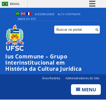
BRASIL
Simplifique!
ACESSIBILIDADE
ALTO CONTRASTE
MAPA DO SITE
Comunica BR
Participe
Acesso à informação
Legislação
Canais
Ius Commune – Grupo
Interinstitucional em
História da Cultura Jurídica
Área Restrita
Administradores do Site
MENU