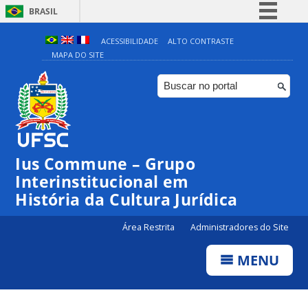
BRASIL
Simplifique!
ACESSIBILIDADE
ALTO CONTRASTE
MAPA DO SITE
Comunica BR
Participe
Acesso à informação
Legislação
Canais
Ius Commune – Grupo
Interinstitucional em
História da Cultura Jurídica
Área Restrita
Administradores do Site
MENU