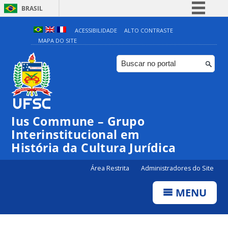
BRASIL
Simplifique!
ACESSIBILIDADE
ALTO CONTRASTE
MAPA DO SITE
Comunica BR
Participe
Acesso à informação
Legislação
Canais
Ius Commune – Grupo
Interinstitucional em
História da Cultura Jurídica
Área Restrita
Administradores do Site
MENU