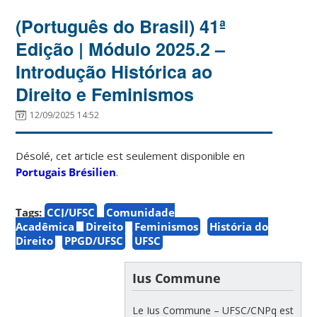
(Português do Brasil) 41ª
Edição | Módulo 2025.2 –
Introdução Histórica ao
Direito e Feminismos
12/09/2025 14:52
Désolé, cet article est seulement disponible en
Portugais Brésilien
.
Tags:
CCJ/UFSC
Comunidade
Acadêmica
Direito
Feminismos
História do
Direito
PPGD/UFSC
UFSC
Ius Commune
Le Ius Commune – UFSC/CNPq est