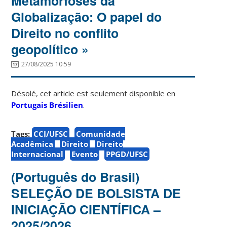
Metamorfoses da
Globalização: O papel do
Direito no conflito
geopolítico »
27/08/2025 10:59
Désolé, cet article est seulement disponible en
Portugais Brésilien
.
Tags:
CCJ/UFSC
Comunidade
Acadêmica
Direito
Direito
Internacional
Evento
PPGD/UFSC
(Português do Brasil)
SELEÇÃO DE BOLSISTA DE
INICIAÇÃO CIENTÍFICA –
2025/2026