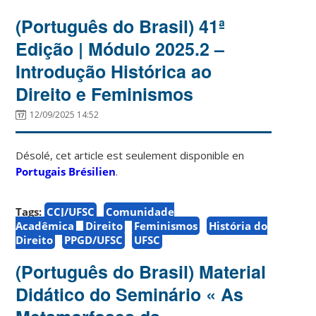
(Português do Brasil) 41ª
Edição | Módulo 2025.2 –
Introdução Histórica ao
Direito e Feminismos
12/09/2025 14:52
Désolé, cet article est seulement disponible en
Portugais Brésilien
.
Tags:
CCJ/UFSC
Comunidade
Acadêmica
Direito
Feminismos
História do
Direito
PPGD/UFSC
UFSC
(Português do Brasil) Material
Didático do Seminário « As