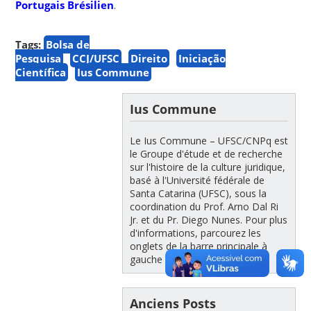
Portugais Brésilien
.
Tags:
Bolsa de
Pesquisa
CCJ/UFSC
Direito
Iniciação
Científica
Ius Commune
Ius Commune
Le Ius Commune – UFSC/CNPq est
le Groupe d'étude et de recherche
sur l'histoire de la culture juridique,
basé à l'Université fédérale de
Santa Catarina (UFSC), sous la
coordination du Prof. Arno Dal Ri
Jr. et du Pr. Diego Nunes. Pour plus
d'informations, parcourez les
onglets de la barre principale à
gauche !
Anciens Posts