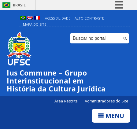
BRASIL
Simplifique!
ACESSIBILIDADE
ALTO CONTRASTE
MAPA DO SITE
Comunica BR
Participe
Acesso à informação
Legislação
Canais
Ius Commune – Grupo
Interinstitucional em
História da Cultura Jurídica
Área Restrita
Administradores do Site
MENU