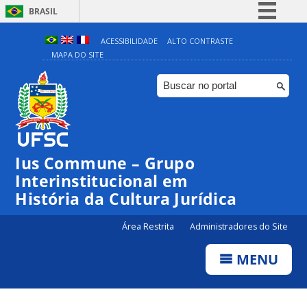
BRASIL
Simplifique!
ACESSIBILIDADE
ALTO CONTRASTE
MAPA DO SITE
Comunica BR
Participe
Acesso à informação
Legislação
Canais
Ius Commune – Grupo
Interinstitucional em
História da Cultura Jurídica
Área Restrita
Administradores do Site
MENU