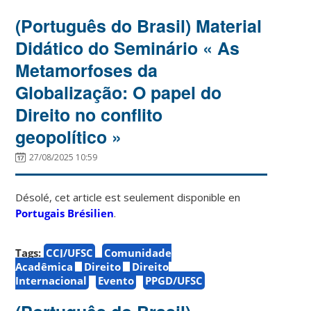
(Português do Brasil) Material
Didático do Seminário « As
Metamorfoses da
Globalização: O papel do
Direito no conflito
geopolítico »
27/08/2025 10:59
Désolé, cet article est seulement disponible en
Portugais Brésilien
.
Tags:
CCJ/UFSC
Comunidade
Acadêmica
Direito
Direito
Internacional
Evento
PPGD/UFSC