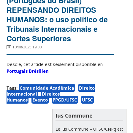
(Português do Brasil)
REPENSANDO DIREITOS
HUMANOS: o uso político de
Tribunais Internacionais e
Cortes Superiores
10/08/2025 19:00
Désolé, cet article est seulement disponible en
Portugais Brésilien
.
Tags:
Comunidade Acadêmica
Direito
Internacional
Direitos
Humanos
Evento
PPGD/UFSC
UFSC
Ius Commune
Le Ius Commune – UFSC/CNPq est