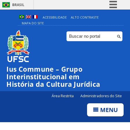
BRASIL
Simplifique!
ACESSIBILIDADE
ALTO CONTRASTE
MAPA DO SITE
Comunica BR
Participe
Acesso à informação
Legislação
Canais
Ius Commune – Grupo
Interinstitucional em
História da Cultura Jurídica
Área Restrita
Administradores do Site
MENU