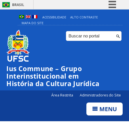
BRASIL
Simplifique!
ACESSIBILIDADE
ALTO CONTRASTE
MAPA DO SITE
Comunica BR
Participe
Acesso à informação
Legislação
Canais
Ius Commune – Grupo
Interinstitucional em
História da Cultura Jurídica
Área Restrita
Administradores do Site
MENU