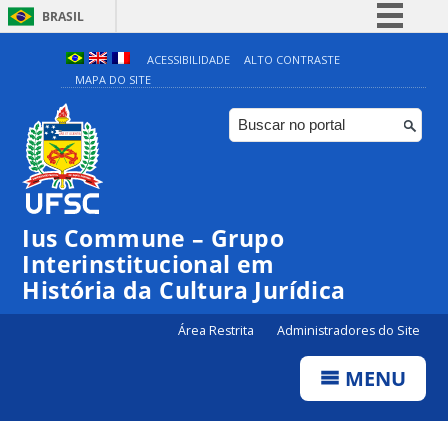
BRASIL
Simplifique!
ACESSIBILIDADE
ALTO CONTRASTE
MAPA DO SITE
Comunica BR
Participe
Acesso à informação
Legislação
Canais
Ius Commune – Grupo
Interinstitucional em
História da Cultura Jurídica
Área Restrita
Administradores do Site
MENU