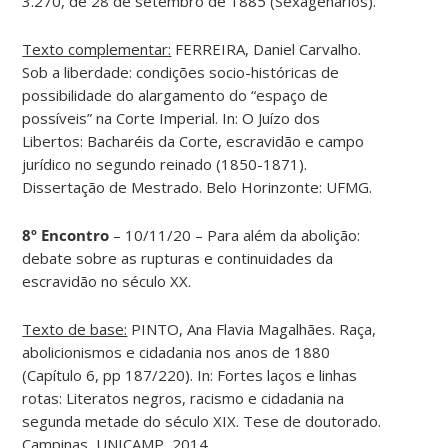
3.270, de 28 de setembro de 1885 (Sexagenários).
Texto complementar:
FERREIRA, Daniel Carvalho.
Sob a liberdade: condições socio-históricas de
possibilidade do alargamento do “espaço de
possíveis” na Corte Imperial. In: O Juízo dos
Libertos: Bacharéis da Corte, escravidão e campo
jurídico no segundo reinado (1850-1871).
Dissertação de Mestrado. Belo Horinzonte: UFMG.
8º Encontro
– 10/11/20 – Para além da abolição:
debate sobre as rupturas e continuidades da
escravidão no século XX.
Texto de base:
PINTO, Ana Flavia Magalhães. Raça,
abolicionismos e cidadania nos anos de 1880
(Capítulo 6, pp 187/220). In: Fortes laços e linhas
rotas: Literatos negros, racismo e cidadania na
segunda metade do século XIX. Tese de doutorado.
Campinas, UNICAMP, 2014.