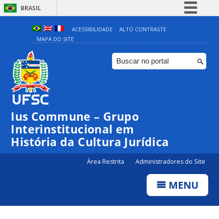
BRASIL
Simplifique!
ACESSIBILIDADE
ALTO CONTRASTE
MAPA DO SITE
Comunica BR
Participe
Acesso à informação
Legislação
Canais
Ius Commune – Grupo
Interinstitucional em
História da Cultura Jurídica
Área Restrita
Administradores do Site
MENU