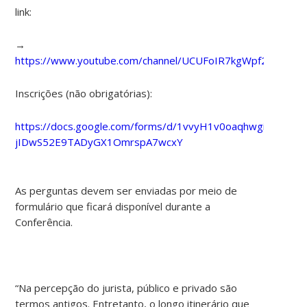
link:
→
https://www.youtube.com/channel/UCUFoIR7kgWpf2VgK3Nt
Inscrições (não obrigatórias):
https://docs.google.com/forms/d/1vvyH1v0oaqhwgii-
jIDwS52E9TADyGX1OmrspA7wcxY
As perguntas devem ser enviadas por meio de
formulário que ficará disponível durante a
Conferência.
“Na percepção do jurista, público e privado são
termos antigos. Entretanto, o longo itinerário que