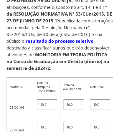
O PROFESSOR ARNO DAL RI JR.,
no uso de suas
atribuições, conforme disposto no art. 14, I e § 1º
da RESOLUÇÃO NORMATIVA Nº 53/CUn/2015, DE
23 DE JUNHO DE 2015
(Republicada com alterações
promovidas pela Resolução Normativa nº
85/2016/CUn, de 30 de agosto de 2016) torna
público o
resultado do processo seletivo
destinado a classificar alunos que irão desenvolver
atividades de
MONITORIA EM TEORIA POLÍTICA
no Curso de Graduação em Direito (diurno) no
semestre de 2024/2.
Nota na
Nota da
Matrícula
disciplina
Nota final
avaliação oral
Teoria Política
10,0
10,0
10,0
23102494
10,0
10,0
10,0
23100860