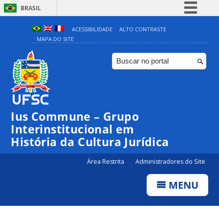
BRASIL
Simplifique!
ACESSIBILIDADE
ALTO CONTRASTE
MAPA DO SITE
Comunica BR
Participe
Acesso à informação
Legislação
Canais
Ius Commune – Grupo
Interinstitucional em
História da Cultura Jurídica
Área Restrita
Administradores do Site
MENU