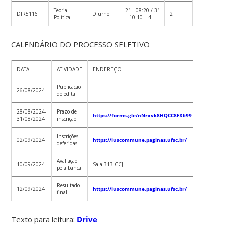
Teoria
2ª – 08:20 / 3ª
DIR5116
Diurno
2
Política
– 10:10 – 4
CALENDÁRIO DO PROCESSO SELETIVO
DATA
ATIVIDADE
ENDEREÇO
Publicação
26/08/2024
do edital
28/08/2024-
Prazo de
https://forms.gle/nNrxvk8HQCC8FX699
31/08/2024
inscrição
Inscrições
02/09/2024
https://iuscommune.paginas.ufsc.br/
deferidas
Avaliação
10/09/2024
Sala 313 CCJ
pela banca
Resultado
12/09/2024
https://iuscommune.paginas.ufsc.br/
final
Texto para leitura:
Drive