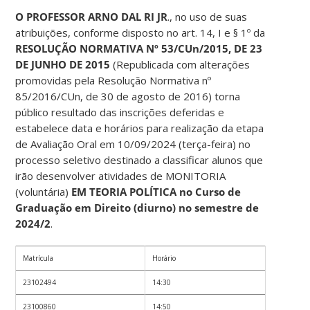
O PROFESSOR ARNO DAL RI JR
., no uso de suas
atribuições, conforme disposto no art. 14, I e § 1º da
RESOLUÇÃO NORMATIVA Nº 53/CUn/2015, DE 23
DE JUNHO DE 2015
(Republicada com alterações
promovidas pela Resolução Normativa nº
85/2016/CUn, de 30 de agosto de 2016) torna
público resultado das inscrições deferidas e
estabelece data e horários para realização da etapa
de Avaliação Oral em 10/09/2024 (terça-feira) no
processo seletivo destinado a classificar alunos que
irão desenvolver atividades de MONITORIA
(voluntária)
EM TEORIA POLÍTICA no Curso de
Graduação em Direito (diurno) no semestre de
2024/2
.
Matrícula
Horário
23102494
14:30
23100860
14:50