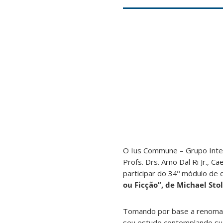
O Ius Commune – Grupo Interi
Profs. Drs. Arno Dal Ri Jr.,
participar do 34º módulo de 
ou Ficção”, de Michael Stol
Tomando por base a renomada
seu estudo contemplando suas