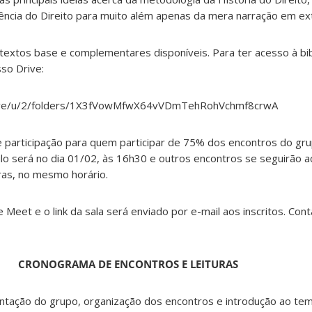
ência do Direito para muito além apenas da mera narração em ext
 textos base e complementares disponíveis. Para ter acesso à bib
sso Drive:
drive/u/2/folders/1X3fVowMfwX64vVDmTehRohVchmf8crwA
e participação
para quem participar de 75% dos encontros do gru
lo será no dia 01/02, às 16h30 e outros encontros se seguirão 
ras, no mesmo horário.
 Meet e o link da sala será enviado por e-mail aos inscritos. Co
CRONOGRAMA DE ENCONTROS E LEITURAS
tação do grupo, organização dos encontros e introdução ao te