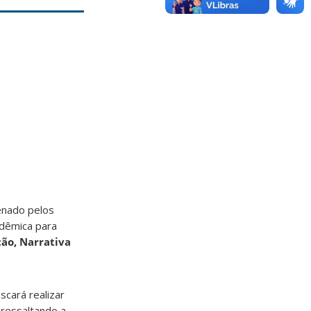
enado pelos
adêmica para
ção, Narrativa
cará realizar
 ressaltando a