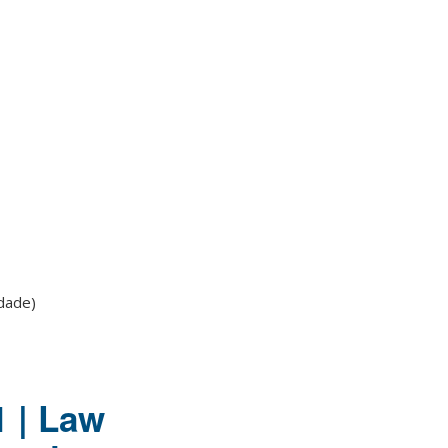
idade)
1 | Law