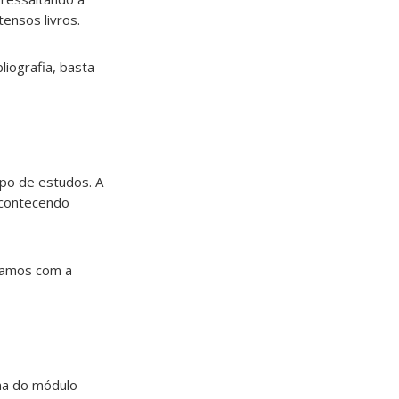
ensos livros.
liografia, basta
po de estudos. A
acontecendo
ntamos com a
ma do módulo