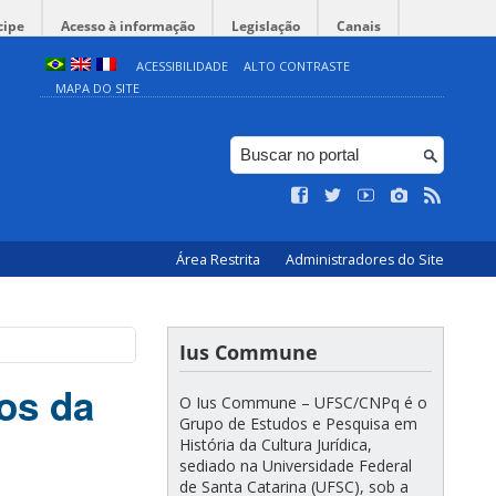
cipe
Acesso à informação
Legislação
Canais
ACESSIBILIDADE
ALTO CONTRASTE
MAPA DO SITE
Área Restrita
Administradores do Site
Ius Commune
os da
O Ius Commune – UFSC/CNPq é o
Grupo de Estudos e Pesquisa em
História da Cultura Jurídica,
sediado na Universidade Federal
de Santa Catarina (UFSC), sob a