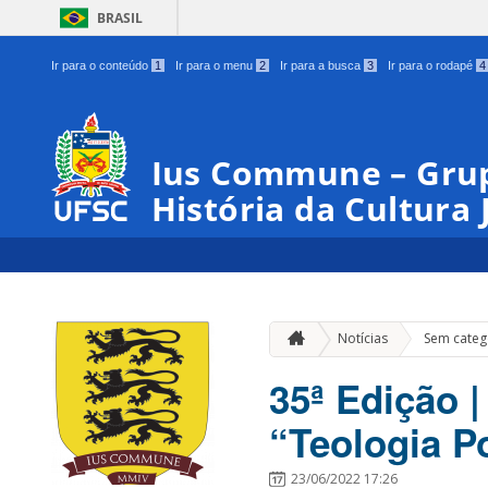
BRASIL
Ir para o conteúdo
1
Ir para o menu
2
Ir para a busca
3
Ir para o rodapé
4
Ius Commune – Grup
História da Cultura 
Notícias
Sem categ
35ª Edição 
“Teologia Po
23/06/2022 17:26