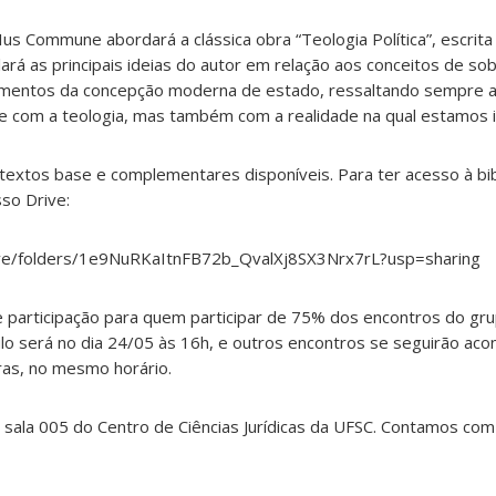
us Commune abordará a clássica obra “Teologia Política”, escrita 
á as principais ideias do autor em relação aos conceitos de sob
amentos da concepção moderna de estado, ressaltando sempre a
 com a teologia, mas também com a realidade na qual estamos i
 textos base e complementares disponíveis. Para ter acesso à bib
sso Drive:
rive/folders/1e9NuRKaItnFB72b_QvalXj8SX3Nrx7rL?usp=sharing
e participação para quem participar de 75% dos encontros do gr
lo será no dia 24/05 às 16h, e outros encontros se seguirão ac
ras, no mesmo horário.
sala 005 do Centro de Ciências Jurídicas da UFSC. Contamos com 