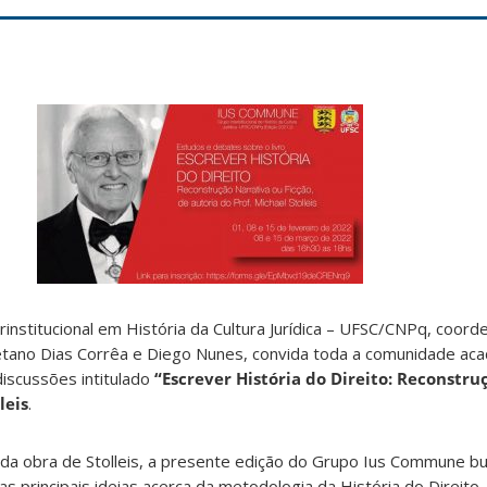
nstitucional em História da Cultura Jurídica – UFSC/CNPq, coord
 Caetano Dias Corrêa e Diego Nunes, convida toda a comunidade ac
discussões intitulado
“Escrever História do Direito: Reconstru
leis
.
 obra de Stolleis, a presente edição do Grupo Ius Commune bus
 principais ideias acerca da metodologia da História do Direito,