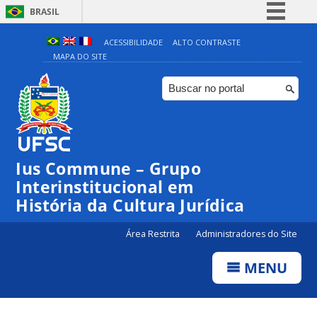
BRASIL
Simplifique!
ACESSIBILIDADE
ALTO CONTRASTE
MAPA DO SITE
Comunica BR
Participe
Acesso à informação
Legislação
Canais
Ius Commune – Grupo
Interinstitucional em
História da Cultura Jurídica
Área Restrita
Administradores do Site
MENU