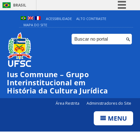
BRASIL
Simplifique!
ACESSIBILIDADE
ALTO CONTRASTE
MAPA DO SITE
Comunica BR
Participe
Acesso à informação
Legislação
Canais
Ius Commune – Grupo
Interinstitucional em
História da Cultura Jurídica
Área Restrita
Administradores do Site
MENU