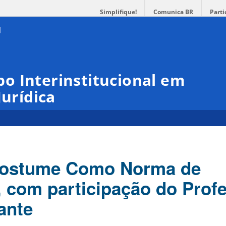
Simplifique!
Comunica BR
Parti
o Interinstitucional em
Jurídica
Costume Como Norma de
 com participação do Prof
ante