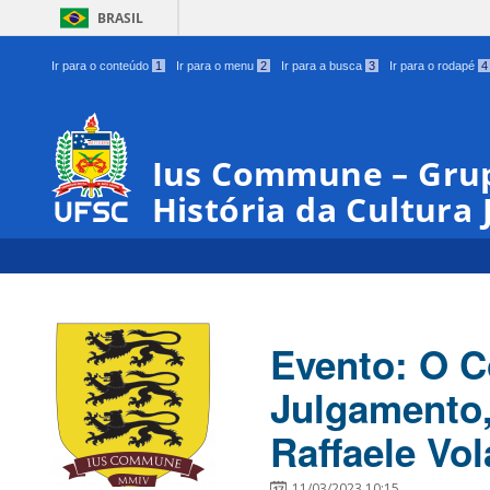
BRASIL
Ir para o conteúdo
1
Ir para o menu
2
Ir para a busca
3
Ir para o rodapé
4
Ius Commune – Grup
História da Cultura 
Evento: O 
Julgamento,
Raffaele Vol
11/03/2023 10:15