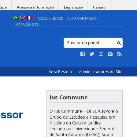
cipe
Acesso à informação
Legislação
Canais
ACESSIBILIDADE
ALTO CONTRASTE
MAPA DO SITE
Área Restrita
Administradores do Site
Ius Commune
essor
O Ius Commune – UFSC/CNPq é o
Grupo de Estudos e Pesquisa em
História da Cultura Jurídica,
sediado na Universidade Federal
de Santa Catarina (UFSC), sob a