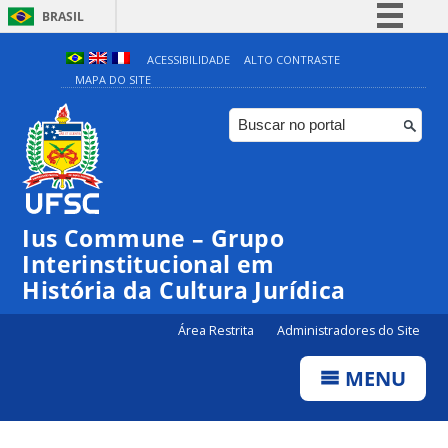
BRASIL
Simplifique!
ACESSIBILIDADE
ALTO CONTRASTE
MAPA DO SITE
Comunica BR
Participe
Acesso à informação
Legislação
Canais
Ius Commune – Grupo
Interinstitucional em
História da Cultura Jurídica
Área Restrita
Administradores do Site
MENU