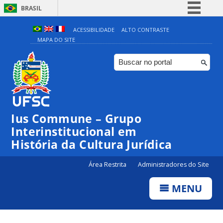
BRASIL
Simplifique!
ACESSIBILIDADE
ALTO CONTRASTE
MAPA DO SITE
Comunica BR
Participe
Acesso à informação
Legislação
Canais
Ius Commune – Grupo
Interinstitucional em
História da Cultura Jurídica
Área Restrita
Administradores do Site
MENU