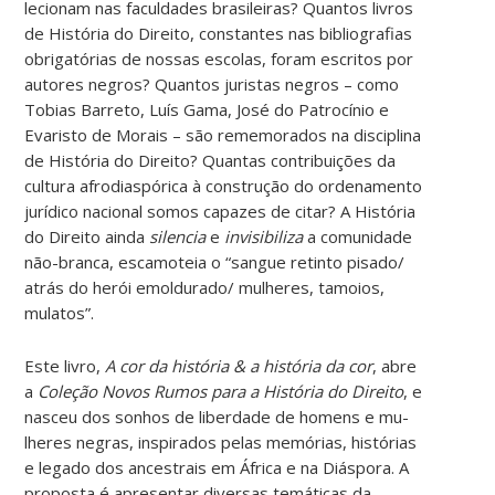
lecionam nas faculdades brasileiras? Quantos livros
de História do Direito, constantes nas bibliografias
obrigatórias de nossas escolas, foram escritos por
autores negros? Quantos ju­ristas negros – como
Tobias Barreto, Luís Gama, José do Patrocínio e
Evaristo de Morais – são rememorados na disciplina
de História do Direito? Quantas con­tribuições da
cultura afrodiaspórica à construção do ordenamento
jurídico na­cional somos capazes de citar? A História
do Direito ainda
silencia
e
invisibiliza
a comunidade
não-branca, escamoteia o “sangue retinto pisado/
atrás do herói emoldurado/ mulheres, tamoios,
mulatos”.
Este livro,
A cor da história & a história da cor
, abre
a
Coleção Novos Rumos para a História do Direito
, e
nasceu dos sonhos de liberdade de homens e mu­
lheres negras, inspirados pelas memórias, histórias
e legado dos ancestrais em África e na Diáspora. A
proposta é apresentar diversas temáticas da