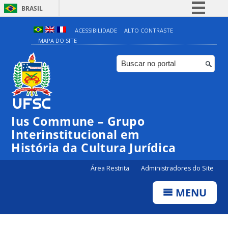
BRASIL
Simplifique!
ACESSIBILIDADE
ALTO CONTRASTE
MAPA DO SITE
Comunica BR
Participe
Acesso à informação
Legislação
Canais
Ius Commune – Grupo
Interinstitucional em
História da Cultura Jurídica
Área Restrita
Administradores do Site
MENU