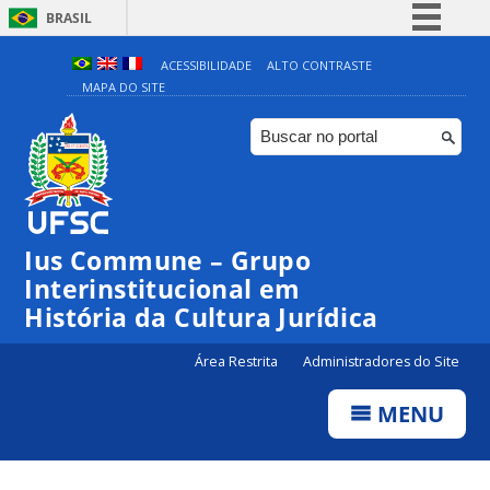
BRASIL
Simplifique!
ACESSIBILIDADE
ALTO CONTRASTE
MAPA DO SITE
Comunica BR
Participe
Acesso à informação
Legislação
Canais
Ius Commune – Grupo
Interinstitucional em
História da Cultura Jurídica
Área Restrita
Administradores do Site
MENU