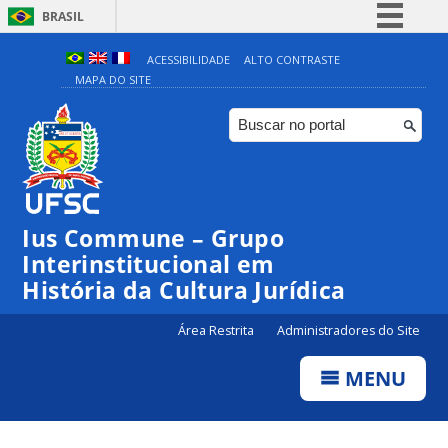
BRASIL
Simplifique!
ACESSIBILIDADE
ALTO CONTRASTE
MAPA DO SITE
Comunica BR
Participe
Acesso à informação
Legislação
Canais
Ius Commune – Grupo
Interinstitucional em
História da Cultura Jurídica
Área Restrita
Administradores do Site
MENU