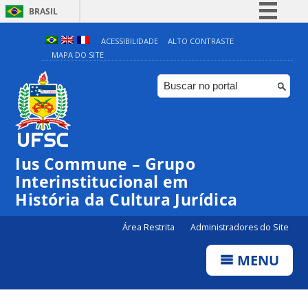
BRASIL
Simplifique!
ACESSIBILIDADE
ALTO CONTRASTE
MAPA DO SITE
Comunica BR
Participe
Acesso à informação
Legislação
Canais
Ius Commune – Grupo
Interinstitucional em
História da Cultura Jurídica
Área Restrita
Administradores do Site
MENU